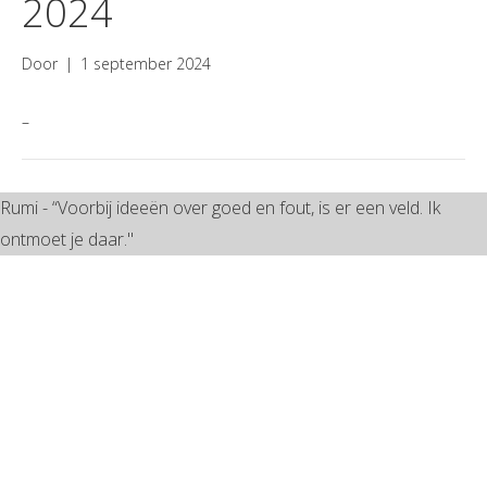
2024
Door
|
1 september 2024
–
Rumi - “Voorbij ideeën over goed en fout, is er een veld. Ik
ontmoet je daar."