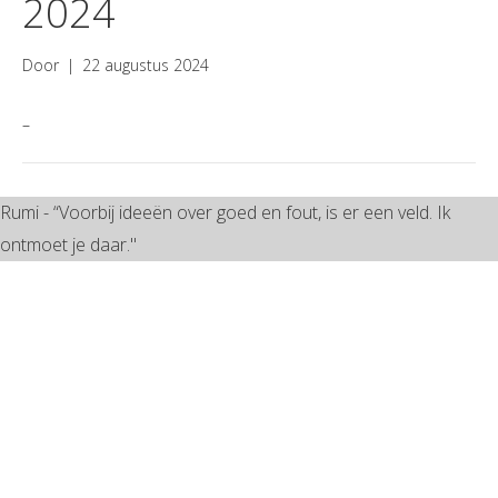
2024
Door
|
22 augustus 2024
–
Rumi - “Voorbij ideeën over goed en fout, is er een veld. Ik
ontmoet je daar."