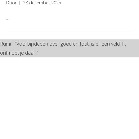
Door
|
28 december 2025
–
Rumi - “Voorbij ideeën over goed en fout, is er een veld. Ik
ontmoet je daar."