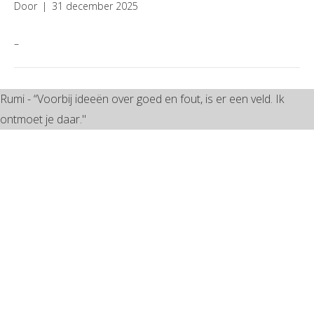
Door
|
31 december 2025
–
Rumi - “Voorbij ideeën over goed en fout, is er een veld. Ik
ontmoet je daar."