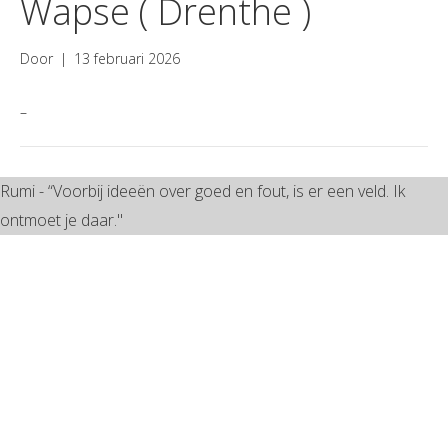
Wapse ( Drenthe )
Door
|
13 februari 2026
–
Rumi - “Voorbij ideeën over goed en fout, is er een veld. Ik
ontmoet je daar."