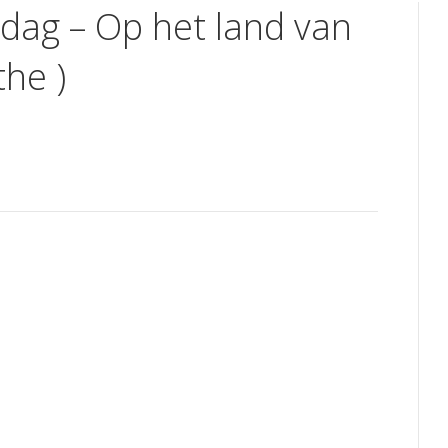
tdag – Op het land van
the )